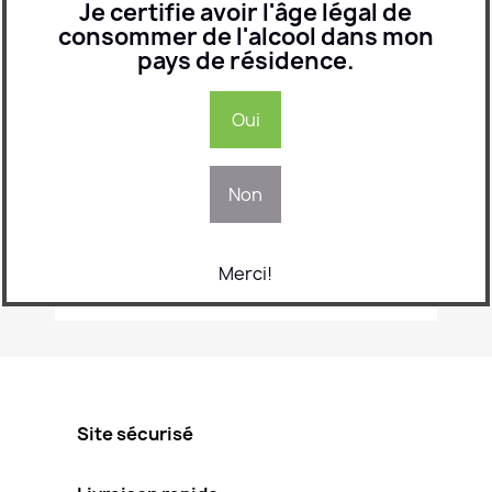
Je certifie avoir l'âge légal de
CHOISIR UN FICHIER
consommer de l'alcool dans mon
optionnel
pays de résidence.
Message
Oui
Non
Merci!
Site sécurisé