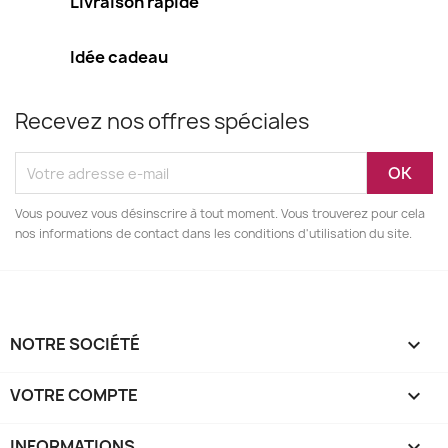
Livraison rapide
Idée cadeau
Recevez nos offres spéciales
Vous pouvez vous désinscrire à tout moment. Vous trouverez pour cela
nos informations de contact dans les conditions d'utilisation du site.
NOTRE SOCIÉTÉ

VOTRE COMPTE

INFORMATIONS
keyboard_arrow_down