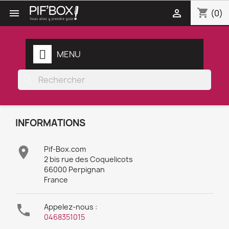
shopping_cart


(0)
MENU
search
INFORMATIONS

Pif-Box.com
2 bis rue des Coquelicots
66000 Perpignan
France

Appelez-nous :
0468351015